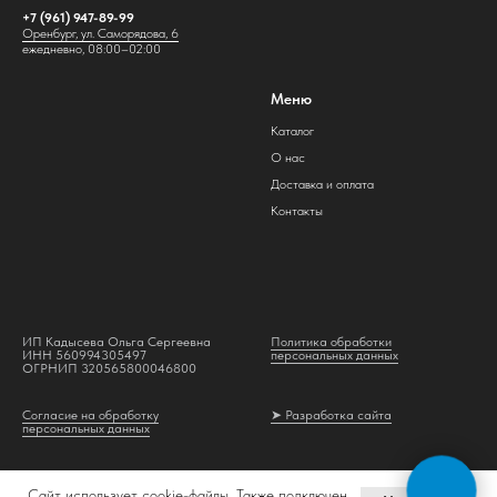
+7 (961) 947-89-99
Оренбург, ул. Саморядова, 6
ежедневно, 08:00–02:00
Меню
Каталог
О нас
Доставка и оплата
Контакты
ИП Кадысева Ольга Сергеевна
Политика обработки
ИНН 560994305497
персональных данных
ОГРНИП 320565800046800
Согласие на обработку
➤ Разработка сайта
персональных данных
Сайт использует cookie-файлы. Также подключен