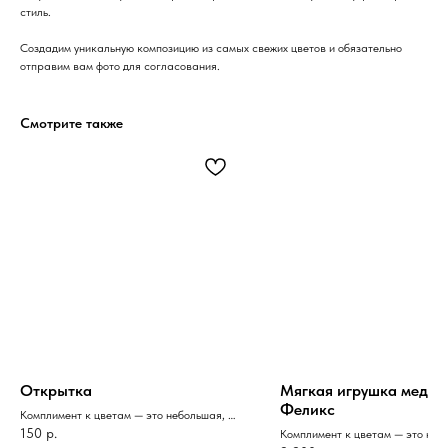
стиль.
Создадим уникальную композицию из самых свежих цветов и обязательно
отправим вам фото для согласования.
Смотрите также
Открытка
Мягкая игрушка медве
Феликс
Комплимент к цветам — это небольшая, но
значимая деталь, которая может
150
р.
Комплимент к цветам — это неб
прекрасно дополнить любой букет.
значимая деталь, которая може