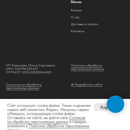
Меню
Каталог
О нас
Доставка и оплата
Контакты
ИП Кадысева Ольга Сергеевна
Политика обработки
ИНН 560994305497
персональных данных
ОГРНИП 320565800046800
Согласие на обработку
➤ Разработка сайта
персональных данных
Сайт использует cookie-файлы. Также подключен
Хорошо
сервис веб-аналитики Яндекс. Метрика, сервис
«Marquiz», использующие cookie-файлы.
Оставаясь на сайте, вы даете свое
Согласие
на обработку персональных данных
в порядке,
указанном в
Политике обработки персональных
Tilda
Made on
данных